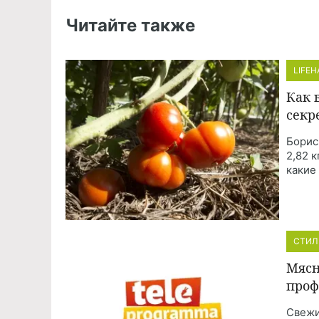
Читайте также
LIFE
Как 
секр
Борис
2,82 
какие
СТИЛ
Мясн
проф
Свежи