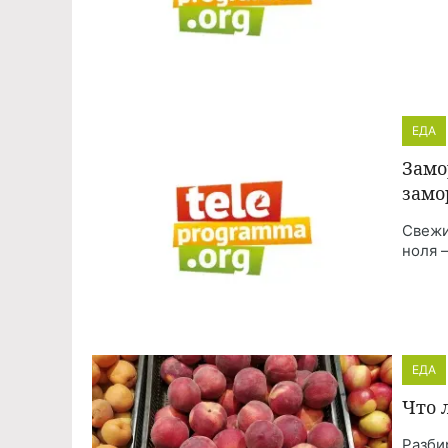
ЕДА
Замо
замо
Свежи
ноля 
ЕДА
Что 
Разби