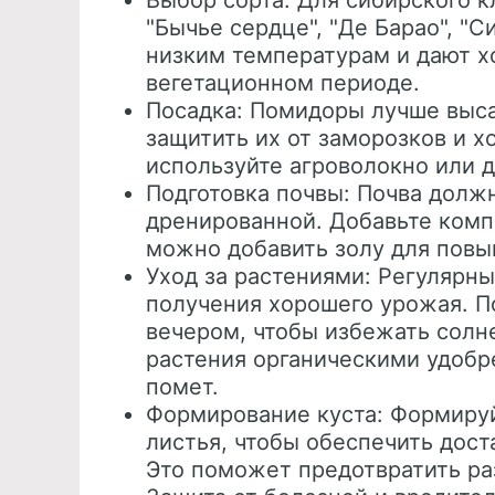
Выбор сорта: Для сибирского к
"Бычье сердце", "Де Барао", "С
низким температурам и дают 
вегетационном периоде.
Посадка: Помидоры лучше выса
защитить их от заморозков и х
используйте агроволокно или 
Подготовка почвы: Почва долж
дренированной. Добавьте комп
можно добавить золу для повы
Уход за растениями: Регулярн
получения хорошего урожая. П
вечером, чтобы избежать солн
растения органическими удобр
помет.
Формирование куста: Формируй
листья, чтобы обеспечить дос
Это поможет предотвратить ра