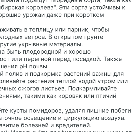
лимата подойдут гибридные сорта, такие как
ибирская королева". Эти сорта устойчивы к
хорошие урожаи даже при коротком
живать в теплицу или парник, чтобы
олодных ветров. В открытом грунте
другие укрывные материалы.
на быть плодородной и хорошо
ост или перегной перед посадкой. Также
шения pH почвы.
ый полив и подкормка растений важны для
оливайте растения теплой водой утром или
ечных ожогов листьев. Подкармливайте
ениями, такими как коровяк или птичий
те кусты помидоров, удаляя лишние побеги
таточное освещение и циркуляцию воздуха.
звитие болезней и вредителей.