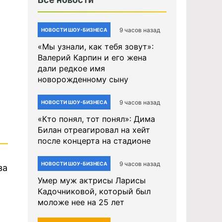
9 часов назад
НОВОСТИ ШОУ-БИЗНЕСА
«Мы узнали, как тебя зовут»:
Валерий Карпин и его жена
дали редкое имя
новорожденному сыну
9 часов назад
НОВОСТИ ШОУ-БИЗНЕСА
«Кто понял, тот понял»: Дима
Билан отреагировал на хейт
после концерта на стадионе
9 часов назад
НОВОСТИ ШОУ-БИЗНЕСА
за
Умер муж актрисы Ларисы
Кадочниковой, который был
моложе нее на 25 лет