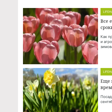
LIFE
Все 
срок
Как п
и агр
зимов
LIFE
Еще 
врем
Посад
сентя