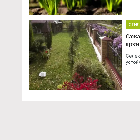
СТИЛ
Сажа
ярки
Селек
устой
Команда проекта