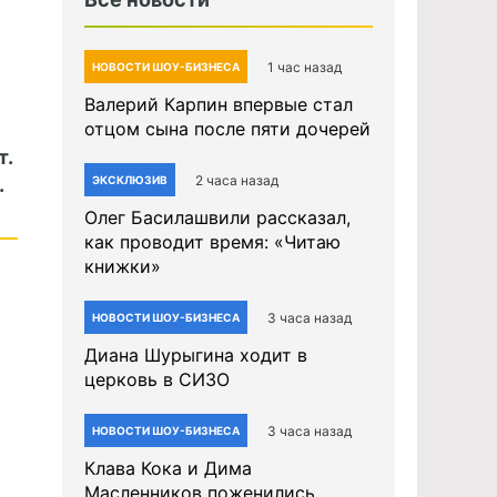
1 час назад
НОВОСТИ ШОУ-БИЗНЕСА
Валерий Карпин впервые стал
отцом сына после пяти дочерей
т.
2 часа назад
.
ЭКСКЛЮЗИВ
Олег Басилашвили рассказал,
как проводит время: «Читаю
книжки»
3 часа назад
НОВОСТИ ШОУ-БИЗНЕСА
Диана Шурыгина ходит в
церковь в СИЗО
3 часа назад
НОВОСТИ ШОУ-БИЗНЕСА
Клава Кока и Дима
Масленников поженились