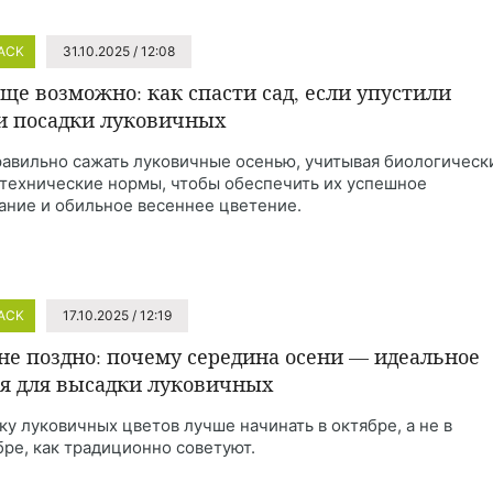
HACK
31.10.2025 / 12:08
еще возможно: как спасти сад, если упустили
и посадки луковичных
равильно сажать луковичные осенью, учитывая биологическ
отехнические нормы, чтобы обеспечить их успешное
ание и обильное весеннее цветение.
HACK
17.10.2025 / 12:19
не поздно: почему середина осени — идеальное
я для высадки луковичных
ку луковичных цветов лучше начинать в октябре, а не в
бре, как традиционно советуют.