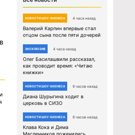
4 часа назад
НОВОСТИ ШОУ-БИЗНЕСА
Валерий Карпин впервые стал
отцом сына после пяти дочерей
 В
4 часа назад
ЭКСКЛЮЗИВ
Олег Басилашвили рассказал,
как проводит время: «Читаю
книжки»
6 часов назад
НОВОСТИ ШОУ-БИЗНЕСА
и
Диана Шурыгина ходит в
я
церковь в СИЗО
6 часов назад
НОВОСТИ ШОУ-БИЗНЕСА
Клава Кока и Дима
Масленников поженились