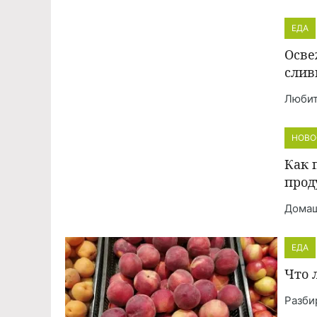
ЕДА
Осве
слив
Любит
НОВО
Как 
прод
Домаш
ЕДА
Что 
Разби