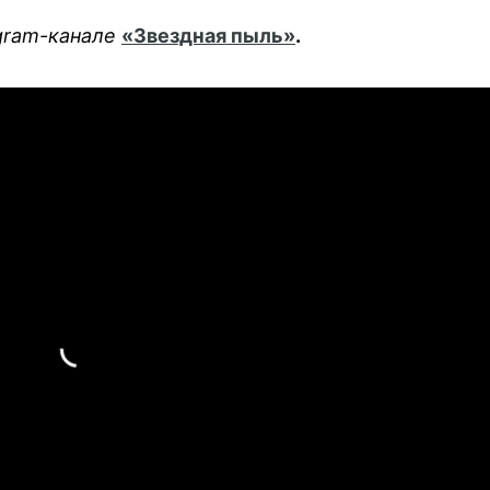
egram-канале
«Звездная пыль»
.