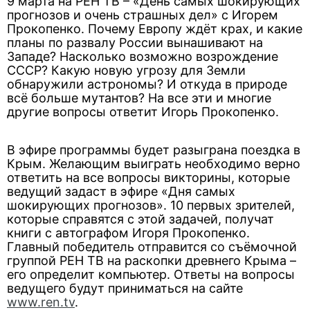
9 марта на РЕН ТВ – «День самых шокирующих
прогнозов и очень страшных дел» с Игорем
Прокопенко. Почему Европу ждёт крах, и какие
планы по развалу России вынашивают на
Западе? Насколько возможно возрождение
СССР? Какую новую угрозу для Земли
обнаружили астрономы? И откуда в природе
всё больше мутантов? На все эти и многие
другие вопросы ответит Игорь Прокопенко.
В эфире программы будет разыграна поездка в
Крым. Желающим выиграть необходимо верно
ответить на все вопросы викторины, которые
ведущий задаст в эфире «Дня самых
шокирующих прогнозов». 10 первых зрителей,
которые справятся с этой задачей, получат
книги с автографом Игоря Прокопенко.
Главный победитель отправится со съёмочной
группой РЕН ТВ на раскопки древнего Крыма –
его определит компьютер. Ответы на вопросы
ведущего будут приниматься на сайте
www.ren.tv
.