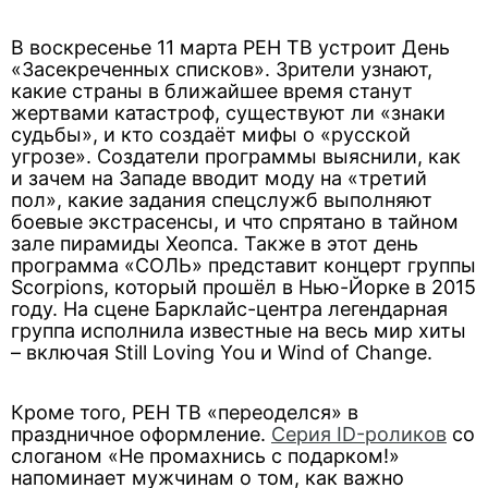
В воскресенье 11 марта РЕН ТВ устроит День
«Засекреченных списков». Зрители узнают,
какие страны в ближайшее время станут
жертвами катастроф, существуют ли «знаки
судьбы», и кто создаёт мифы о «русской
угрозе». Создатели программы выяснили, как
и зачем на Западе вводит моду на «третий
пол», какие задания спецслужб выполняют
боевые экстрасенсы, и что спрятано в тайном
зале пирамиды Хеопса. Также в этот день
программа «СОЛЬ» представит концерт группы
Scorpions, который прошёл в Нью-Йорке в 2015
году. На сцене Барклайс-центра легендарная
группа исполнила известные на весь мир хиты
– включая Still Loving You и Wind of Change.
Кроме того, РЕН ТВ «переоделся» в
праздничное оформление.
Серия ID-роликов
со
слоганом «Не промахнись с подарком!»
напоминает мужчинам о том, как важно