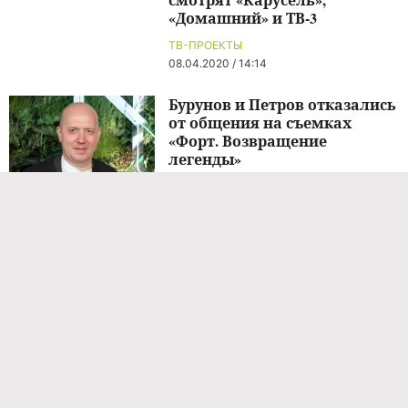
«Домашний» и ТВ-3
ТВ-ПРОЕКТЫ
08.04.2020 / 14:14
Бурунов и Петров отказались
от общения на съемках
«Форт. Возвращение
легенды»
НОВОСТИ ШОУ-БИЗНЕСА
04.08.2026 / 13:10
Бурунов и Петров не
разговаривали в гримерке на
съемках «Форт. Возвращение
легенды»
НОВОСТИ ШОУ-БИЗНЕСА
04.08.2026 / 13:10
Марго Овсянникова
покинула шоу «Мастер игры»