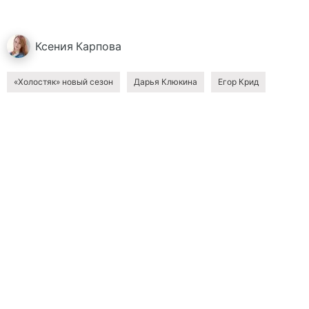
Ксения
Карпова
«Холостяк» новый сезон
Дарья Клюкина
Егор Крид