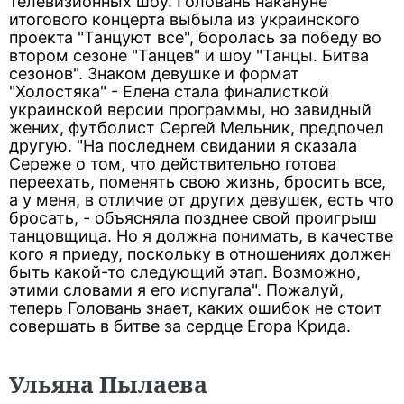
телевизионных шоу. Головань накануне
итогового концерта выбыла из украинского
проекта "Танцуют все", боролась за победу во
втором сезоне "Танцев" и шоу "Танцы. Битва
сезонов". Знаком девушке и формат
"Холостяка" - Елена стала финалисткой
украинской версии программы, но завидный
жених, футболист Сергей Мельник, предпочел
другую. "На последнем свидании я сказала
Сереже о том, что действительно готова
переехать, поменять свою жизнь, бросить все,
а у меня, в отличие от других девушек, есть что
бросать, - объясняла позднее свой проигрыш
танцовщица. Но я должна понимать, в качестве
кого я приеду, поскольку в отношениях должен
быть какой-то следующий этап. Возможно,
этими словами я его испугала". Пожалуй,
теперь Головань знает, каких ошибок не стоит
совершать в битве за сердце Егора Крида.
Ульяна Пылаева