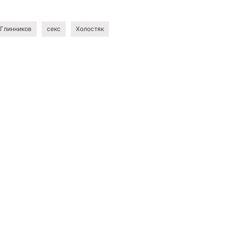
 Глинников
секс
Холостяк