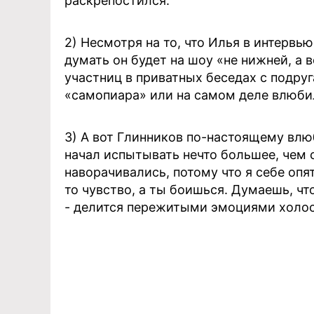
раскрепостился.
2) Несмотря на то, что Илья в интервь
думать он будет на шоу «не нижней, а в
участниц в приватных беседах с подру
«самопиара» или на самом деле влюбил
3) А вот Глинников по-настоящему влюб
начал испытывать нечто большее, чем 
наворачивались, потому что я себе опя
то чувство, а ты боишься. Думаешь, чт
- делится пережитыми эмоциями холос