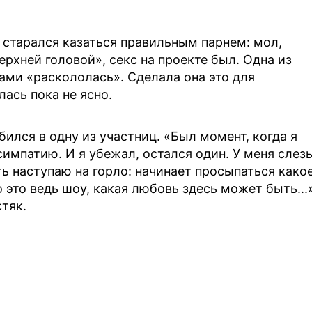
ю старался казаться правильным парнем: мол,
ерхней головой», секс на проекте был. Одна из
гами «раскололась». Сделала она это для
ась пока не ясно.
ился в одну из участниц. «Был момент, когда я
симпатию. И я убежал, остался один. У меня слез
ть наступаю на горло: начинает просыпаться како
о это ведь шоу, какая любовь здесь может быть...
тяк.