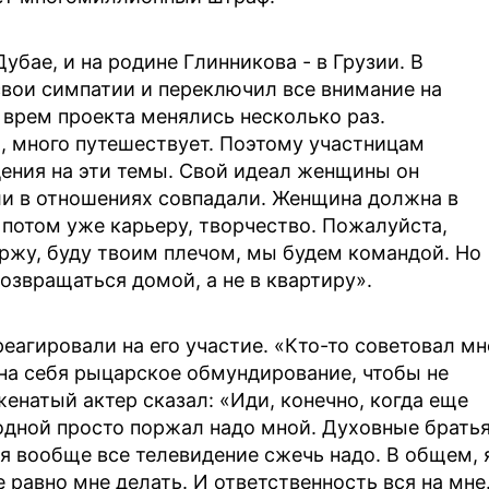
Дубае, и на родине Глинникова - в Грузии. В
вои симпатии и переключил все внимание на
 врем проекта менялись несколько раз.
, много путешествует. Поэтому участницам
ения на эти темы. Свой идеал женщины он
ли в отношениях совпадали. Женщина должна в
 потом уже карьеру, творчество. Пожалуйста,
держу, буду твоим плечом, мы будем командой. Но
возвращаться домой, а не в квартиру».
еагировали на его участие. «Кто-то советовал мн
 на себя рыцарское обмундирование, чтобы не
енатый актер сказал: «Иди, конечно, когда еще
одной просто поржал надо мной. Духовные брать
ия вообще все телевидение сжечь надо. В общем, 
е равно мне делать. И ответственность вся на мне