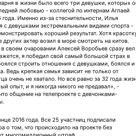
парня в жизни было всего три девушки, которых о
ледней любовью - коллегой по интернам Аглаей
 года. Именно из-за стеснительности, Илья
ся с девушками экстремальными видами спорта -
демонстрировать хороший результат. Хотя красотку
 других актер возил в море смотреть на китов.
 в своем очаровании Алексей Воробьев сразу вел
кажется, я победил свой самый большой страх в
 боялся строить отношения с девушками, боялся и
а. Ведь крепкая семья зависит не только от
а очень не хватало. Но все равно за 32 года жиз
ый опыт, и я никогда никого не предавал», -
 что общение на телепроекте с девчонками-
ы.
нце 2016 года. Все 25 участниц подписали
а о том, что происходило на проекте без
ет многомиллионный штраф.