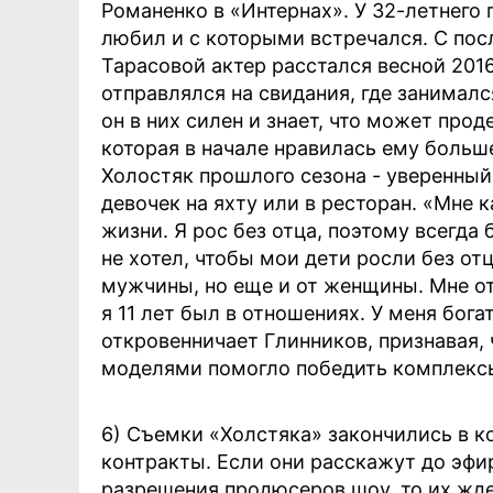
Романенко в «Интернах». У 32-летнего 
любил и с которыми встречался. С пос
Тарасовой актер расстался весной 2016
отправлялся на свидания, где занимал
он в них силен и знает, что может про
которая в начале нравилась ему больше
Холостяк прошлого сезона - уверенный
девочек на яхту или в ресторан. «Мне 
жизни. Я рос без отца, поэтому всегда
не хотел, чтобы мои дети росли без отц
мужчины, но еще и от женщины. Мне отц
я 11 лет был в отношениях. У меня богат
откровенничает Глинников, признавая,
моделями помогло победить комплекс
6) Съемки «Холстяка» закончились в ко
контракты. Если они расскажут до эфир
разрешения продюсеров шоу, то их жд