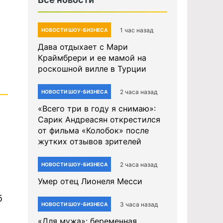
1 час назад
НОВОСТИ ШОУ-БИЗНЕСА
Дава отдыхает с Мари
Краймбрери и ее мамой на
роскошной вилле в Турции
2 часа назад
НОВОСТИ ШОУ-БИЗНЕСА
«Всего три в году я снимаю»:
Сарик Андреасян открестился
от фильма «Колобок» после
жутких отзывов зрителей
2 часа назад
НОВОСТИ ШОУ-БИЗНЕСА
Умер отец Лионеля Месси
б
3 часа назад
НОВОСТИ ШОУ-БИЗНЕСА
«Для мужа»: беременная