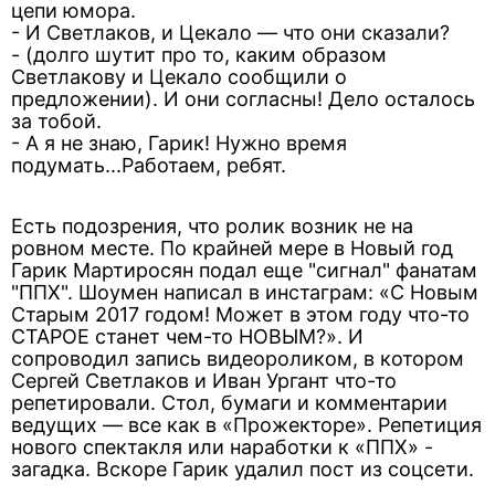
цепи юмора.
- И Светлаков, и Цекало — что они сказали?
- (долго шутит про то, каким образом
Светлакову и Цекало сообщили о
предложении). И они согласны! Дело осталось
за тобой.
- А я не знаю, Гарик! Нужно время
подумать...Работаем, ребят.
Есть подозрения, что ролик возник не на
ровном месте. По крайней мере в Новый год
Гарик Мартиросян подал еще "сигнал" фанатам
"ППХ". Шоумен написал в инстаграм: «С Новым
Старым 2017 годом! Может в этом году что-то
СТАРОЕ станет чем-то НОВЫМ?». И
сопроводил запись видеороликом, в котором
Сергей Светлаков и Иван Ургант что-то
репетировали. Стол, бумаги и комментарии
ведущих — все как в «Прожекторе». Репетиция
нового спектакля или наработки к «ППХ» -
загадка. Вскоре Гарик удалил пост из соцсети.