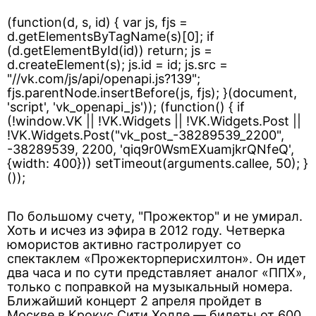
(function(d, s, id) { var js, fjs =
d.getElementsByTagName(s)[0]; if
(d.getElementById(id)) return; js =
d.createElement(s); js.id = id; js.src =
"//vk.com/js/api/openapi.js?139";
fjs.parentNode.insertBefore(js, fjs); }(document,
'script', 'vk_openapi_js')); (function() { if
(!window.VK || !VK.Widgets || !VK.Widgets.Post ||
!VK.Widgets.Post("vk_post_-38289539_2200",
-38289539, 2200, 'qiq9r0WsmEXuamjkrQNfeQ',
{width: 400})) setTimeout(arguments.callee, 50); }
());
По большому счету, "Прожектор" и не умирал.
Хоть и исчез из эфира в 2012 году. Четверка
юмористов активно гастролирует со
спектаклем «Прожекторперисхилтон». Он идет
два часа и по сути представляет аналог «ППХ»,
только с поправкой на музыкальный номера.
Ближайший концерт 2 апреля пройдет в
Москве в Крокус Сити Холле — билеты от 600