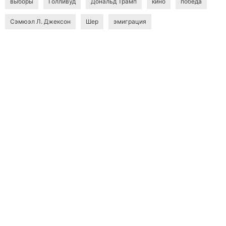
выборы
Голливуд
Дональд Трамп
кино
победа
Сэмюэл Л. Джексон
Шер
эмиграция