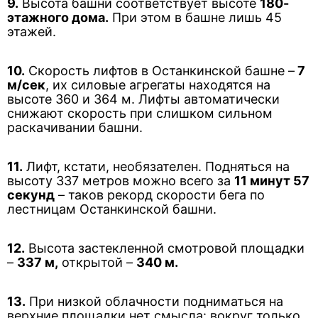
9.
Высота башни соответствует высоте
180-
этажного дома.
При этом в башне лишь 45
этажей.
10.
Скорость лифтов в Останкинской башне –
7
м/сек
, их силовые агрегаты находятся на
высоте 360 и 364 м. Лифты автоматически
снижают скорость при слишком сильном
раскачивании башни.
11.
Лифт, кстати, необязателен. Подняться на
высоту 337 метров можно всего за
11 минут 57
секунд
– таков рекорд скорости бега по
лестницам Останкинской башни.
12.
Высота застекленной смотровой площадки
–
337 м,
открытой –
340 м.
13.
При низкой облачности подниматься на
верхние площадки нет смысла: вокруг только