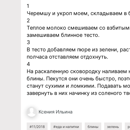
1
Черемшу и укроп моем, складываем в 
2
Теплое молоко смешиваем со взбитыми
замешиваем блинное тесто.
3
В тесто добавляем пюре из зелени, ра
полчаса отставляем отдохнуть.
4
На раскаленную сковородку наливаем 
блины. Пекутся они очень быстро, поэт
станут сухими и ломкими. Подавать мо
завернуть в них начинку из соленого тв
Ксения
Ильина
#11/2018
#еда и напитки
блины
зелень
р