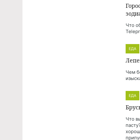
Горо
зоди
Что о
Telep
ЕДА
Лепе
Чем б
изыск
ЕДА
Брус
Что в
пасту
хорош
припу