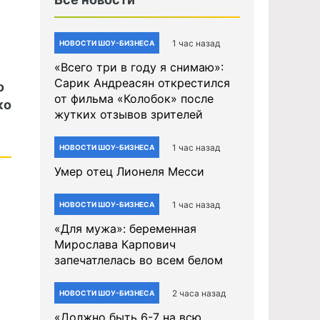
1 час назад
НОВОСТИ ШОУ-БИЗНЕСА
«Всего три в году я снимаю»:
Сарик Андреасян открестился
о
от фильма «Колобок» после
ко
жутких отзывов зрителей
1 час назад
НОВОСТИ ШОУ-БИЗНЕСА
Умер отец Лионеля Месси
1 час назад
НОВОСТИ ШОУ-БИЗНЕСА
«Для мужа»: беременная
Мирослава Карпович
запечатлелась во всем белом
2 часа назад
НОВОСТИ ШОУ-БИЗНЕСА
«Должно быть 6-7 на всю