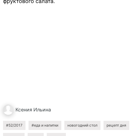
фруктового салата.
Ксения
Ильина
#52/2017
#еда и напитки
новогодний стол
рецепт дня