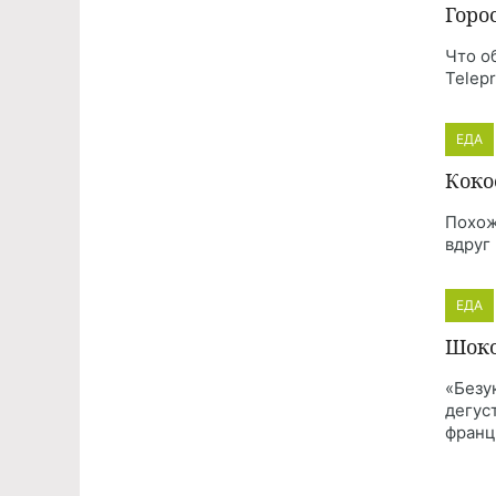
Горо
Что о
Telep
ЕДА
Коко
Похож
вдруг
ЕДА
Шоко
«Безу
дегус
франц