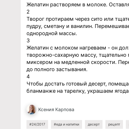
Желатин растворяем в молоке. Оставляе
2
Творог протираем через сито или тща
пудру, сметану и ванилин. Перемешива
однородной массы.
3
Желатин с молоком нагреваем - он дол
творожно-сахарную массу, тщательно 
миксером на медленной скорости. Пере
до полного застывания.
4
Чтобы достать готовый десерт, помеща
бланманже на тарелку, украшаем ягод
Ксения
Карпова
#24/2017
#еда и напитки
десерт
рецепт