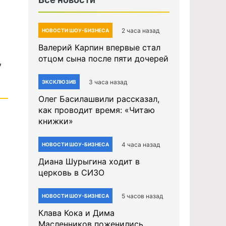
2 часа назад
НОВОСТИ ШОУ-БИЗНЕСА
Валерий Карпин впервые стал
отцом сына после пяти дочерей
,
3 часа назад
ЭКСКЛЮЗИВ
Олег Басилашвили рассказал,
как проводит время: «Читаю
книжки»
4 часа назад
НОВОСТИ ШОУ-БИЗНЕСА
Диана Шурыгина ходит в
церковь в СИЗО
5 часов назад
НОВОСТИ ШОУ-БИЗНЕСА
Клава Кока и Дима
Масленников поженились