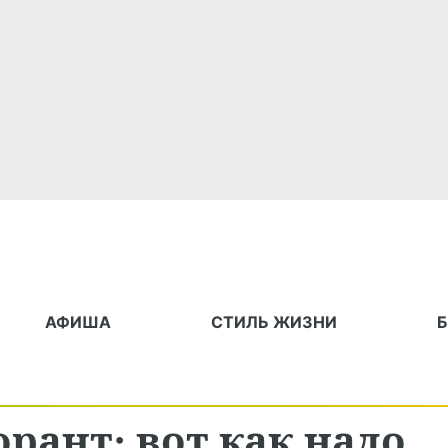
АФИША
СТИЛЬ ЖИЗНИ
орант: вот как надо