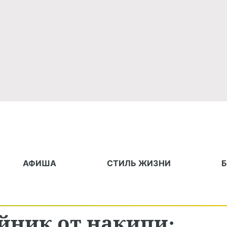
АФИША
СТИЛЬ ЖИЗНИ
йник от накипи: