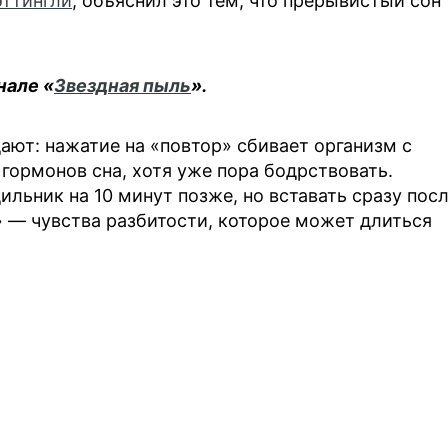
эттингли
, объяснил это тем, что прерывистый сон
нале «
Звездная пыль
».
ают: нажатие на «повтор» сбивает организм с
 гормонов сна, хотя уже пора бодрствовать.
льник на 10 минут позже, но вставать сразу пос
» — чувства разбитости, которое может длиться