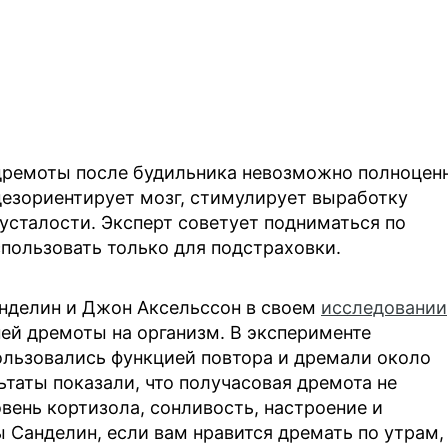
 дремоты после будильника невозможно полноцен
 дезориентирует мозг, стимулирует выработку
усталости. Эксперт советует подниматься по
спользовать только для подстраховки.
анделин и Джон Аксельссон в своем
исследовании
ней дремоты на организм. В эксперименте
ользовались функцией повтора и дремали около
льтаты показали, что получасовая дремота не
вень кортизола, сонливость, настроение и
 Санделин, если вам нравится дремать по утрам,