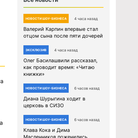
4 часа назад
НОВОСТИ ШОУ-БИЗНЕСА
Валерий Карпин впервые стал
отцом сына после пяти дочерей
4 часа назад
ЭКСКЛЮЗИВ
Олег Басилашвили рассказал,
как проводит время: «Читаю
книжки»
та
6 часов назад
НОВОСТИ ШОУ-БИЗНЕСА
Диана Шурыгина ходит в
церковь в СИЗО
6 часов назад
НОВОСТИ ШОУ-БИЗНЕСА
а
Клава Кока и Дима
Масленников поженились