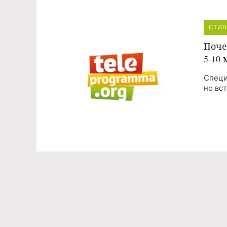
СТИЛ
Поче
5-10
Специ
но вст
Команда проекта