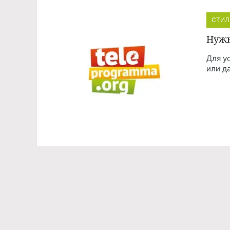
СТИЛ
Нужн
Для у
или д
Команда проекта