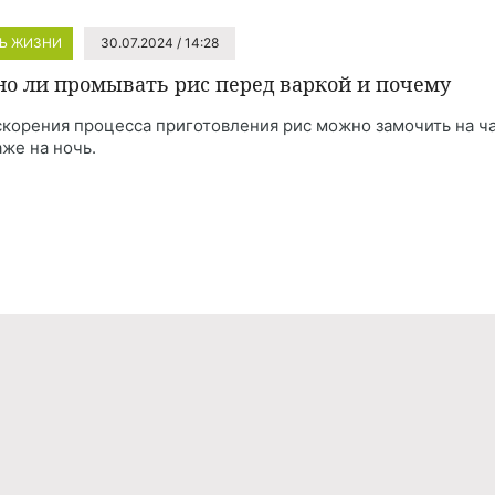
Ь ЖИЗНИ
30.07.2024 / 14:28
о ли промывать рис перед варкой и почему
скорения процесса приготовления рис можно замочить на ч
аже на ночь.
Реклама
Правила обработки персональных дан