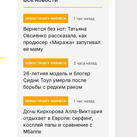
1 час назад
НОВОСТИ ШОУ-БИЗНЕСА
Вернется без ног: Татьяна
Овсиенко рассказала, как
продюсер «Миража» запугивал
ее маму
2 часа назад
НОВОСТИ ШОУ-БИЗНЕСА
26-летняя модель и блогер
Сидни Тоул умерла после
борьбы с редким раком
1 час назад
НОВОСТИ ШОУ-БИЗНЕСА
Дочь Киркорова Алла-Виктория
отдыхает в Европе: серфинг,
косплей папы и сравнение с
Мбаппе