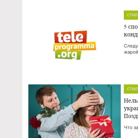
СТИЛ
5 сп
конд
Следу
жарой
СТИЛ
Нель
укра
Позд
Что з