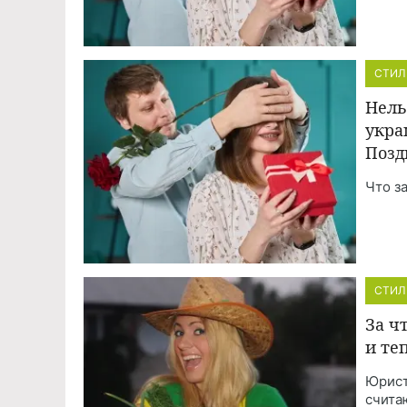
СТИЛ
Нель
укра
Позд
Что з
СТИЛ
За ч
и те
Юрист
счита