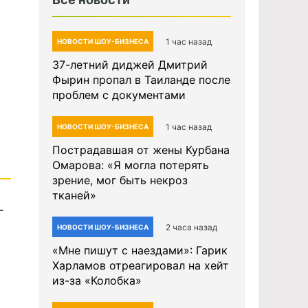
1 час назад
НОВОСТИ ШОУ-БИЗНЕСА
37-летний диджей Дмитрий
Фырин пропал в Таиланде после
проблем с документами
1 час назад
НОВОСТИ ШОУ-БИЗНЕСА
Пострадавшая от жены Курбана
Омарова: «Я могла потерять
зрение, мог быть некроз
тканей»
г
2 часа назад
НОВОСТИ ШОУ-БИЗНЕСА
«Мне пишут с наездами»: Гарик
Харламов отреагировал на хейт
из-за «Колобка»