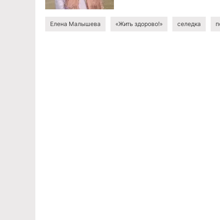
Елена Малышева
«Жить здорово!»
селедка
п