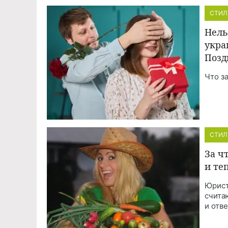
СТИЛ
Нель
укра
Позд
Что з
СТИЛ
За ч
и те
Юрист
счита
и отв