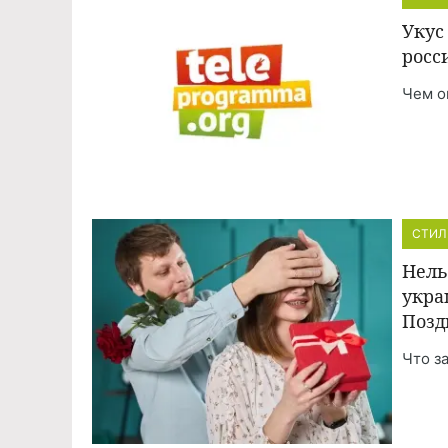
Укус
росс
Чем о
СТИЛ
Нель
укра
Позд
Что з