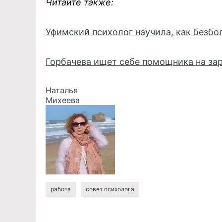
Читайте также:
Уфимский психолог научила, как безбо
Горбачева ищет себе помощника на зар
Наталья
Михеева
работа
совет психолога