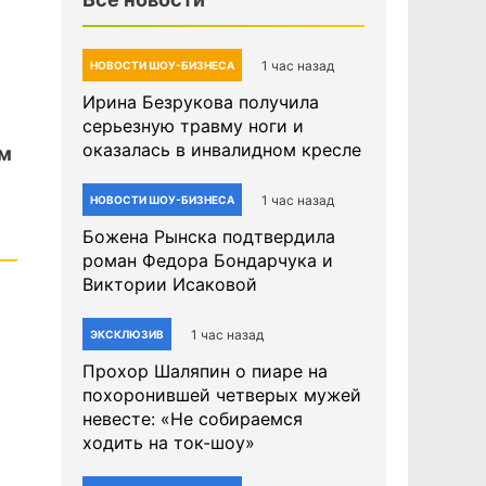
1 час назад
НОВОСТИ ШОУ-БИЗНЕСА
Ирина Безрукова получила
серьезную травму ноги и
оказалась в инвалидном кресле
ем
1 час назад
НОВОСТИ ШОУ-БИЗНЕСА
Божена Рынска подтвердила
роман Федора Бондарчука и
Виктории Исаковой
1 час назад
ЭКСКЛЮЗИВ
Прохор Шаляпин о пиаре на
похоронившей четверых мужей
невесте: «Не собираемся
ходить на ток-шоу»