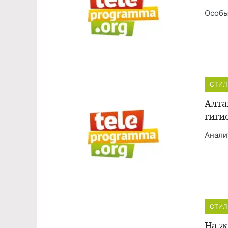
Особы
СТИЛ
Алта
гиги
Анали
СТИЛ
На ж