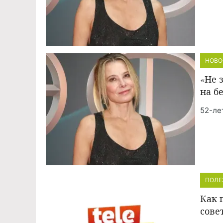
НОВО
«Не 
на б
52-ле
ПОЛЕ
Как 
сове