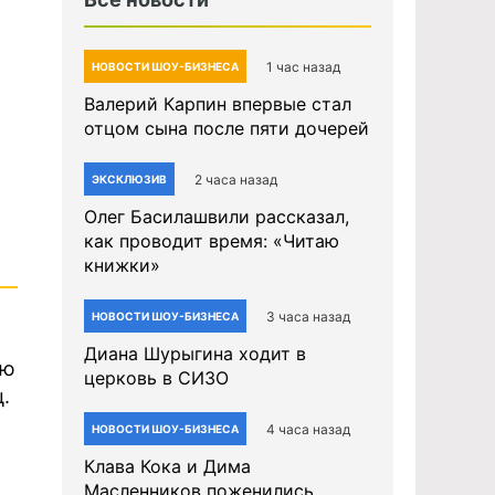
1 час назад
НОВОСТИ ШОУ-БИЗНЕСА
Валерий Карпин впервые стал
отцом сына после пяти дочерей
2 часа назад
ЭКСКЛЮЗИВ
Олег Басилашвили рассказал,
как проводит время: «Читаю
книжки»
3 часа назад
НОВОСТИ ШОУ-БИЗНЕСА
Диана Шурыгина ходит в
ию
церковь в СИЗО
.
4 часа назад
НОВОСТИ ШОУ-БИЗНЕСА
Клава Кока и Дима
Масленников поженились