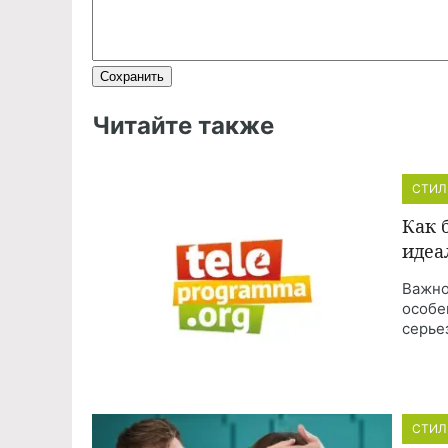
Читайте также
СТИЛ
Как 
идеа
Важно
особе
серье
СТИЛ