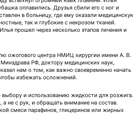
нду вспыхнул огромный язык пламени. Илья
убашка оплавились. Друзья сбили его с ног и
ставлен в больницу, где ему оказали медицинску
остные, так и глубокие с некрозом тканей.
 Илья прошел через несколько этапов лечения и
лю ожогового центра НМИЦ хирургии имени А. В.
 Минздрава РФ, доктору медицинских наук,
сказал нам о том, как важно своевременно начать
чтобы избежать осложнений.
о выбору и использованию жидкости для розжига
 а не с рук, и обращать внимание на состав.
дкой смеси парафинов, глицеринов или жирных