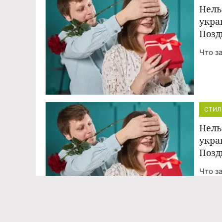
Нель
укра
Позд
Что з
СТИЛ
Нель
укра
Позд
Что з