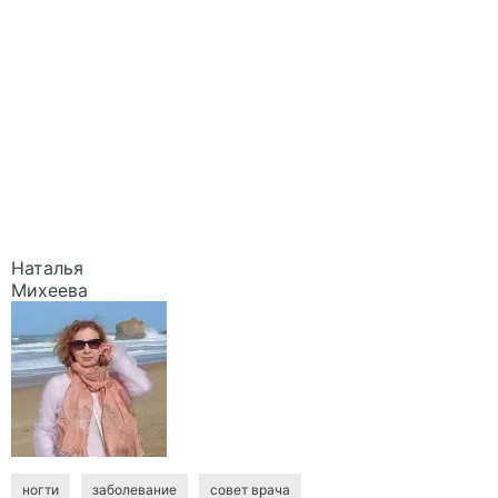
Наталья
Михеева
ногти
заболевание
совет врача