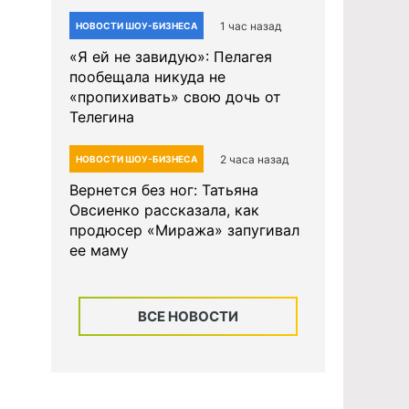
1 час назад
НОВОСТИ ШОУ-БИЗНЕСА
«Я ей не завидую»: Пелагея
пообещала никуда не
«пропихивать» свою дочь от
Телегина
2 часа назад
НОВОСТИ ШОУ-БИЗНЕСА
Вернется без ног: Татьяна
Овсиенко рассказала, как
продюсер «Миража» запугивал
ее маму
ВСЕ НОВОСТИ