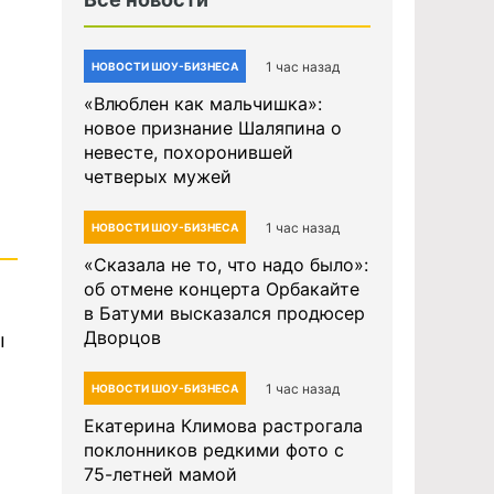
1 час назад
НОВОСТИ ШОУ-БИЗНЕСА
«Влюблен как мальчишка»:
новое признание Шаляпина о
невесте, похоронившей
четверых мужей
1 час назад
НОВОСТИ ШОУ-БИЗНЕСА
«Сказала не то, что надо было»:
об отмене концерта Орбакайте
в Батуми высказался продюсер
Дворцов
ы
1 час назад
НОВОСТИ ШОУ-БИЗНЕСА
Екатерина Климова растрогала
поклонников редкими фото с
75-летней мамой