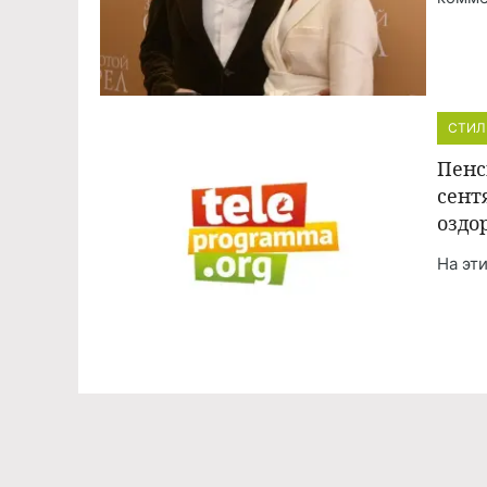
СТИЛ
Пенс
сент
оздо
На эт