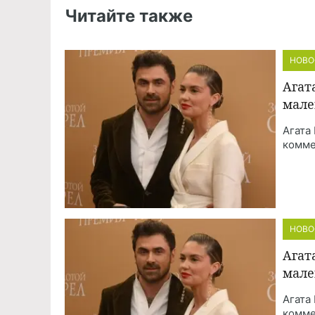
Читайте также
НОВО
Агат
мале
Агата
комме
НОВО
Агат
мале
Агата
комме