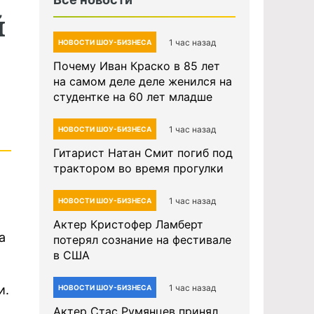
й
1 час назад
НОВОСТИ ШОУ-БИЗНЕСА
Почему Иван Краско в 85 лет
на самом деле деле женился на
студентке на 60 лет младше
1 час назад
НОВОСТИ ШОУ-БИЗНЕСА
Гитарист Натан Смит погиб под
трактором во время прогулки
1 час назад
НОВОСТИ ШОУ-БИЗНЕСА
Актер Кристофер Ламберт
а
потерял сознание на фестивале
в США
1 час назад
и.
НОВОСТИ ШОУ-БИЗНЕСА
Актер Стас Румянцев принял