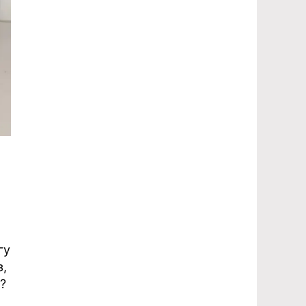
гу
з,
?