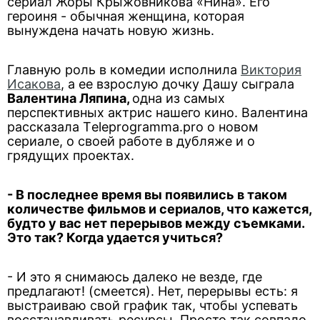
сериал Жоры Крыжовникова «Нина». Его
героиня - обычная женщина, которая
вынуждена начать новую жизнь.
Главную роль в комедии исполнила
Виктория
Исакова
, а ее взрослую дочку Дашу сыграла
Валентина Ляпина,
одна из самых
перспективных актрис нашего кино. Валентина
рассказала Тeleprogramma.pro о новом
сериале, о своей работе в дубляже и о
грядущих проектах.
- В последнее время вы появились в таком
количестве фильмов и сериалов, что кажется,
будто у вас нет перерывов между съемками.
Это так? Когда удается учиться?
- И это я снимаюсь далеко не везде, где
предлагают! (смеется). Нет, перерывы есть: я
выстраиваю свой график так, чтобы успевать
восстанавливать ресурсы. Просто так совпало,