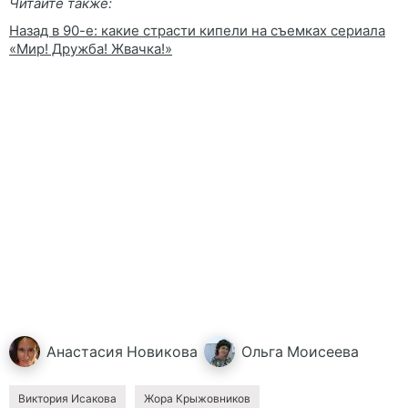
Читайте также:
Назад в 90-е: какие страсти кипели на съемках сериала
«Мир! Дружба! Жвачка!»
Анастасия
Новикова
Ольга
Моисеева
Виктория Исакова
Жора Крыжовников