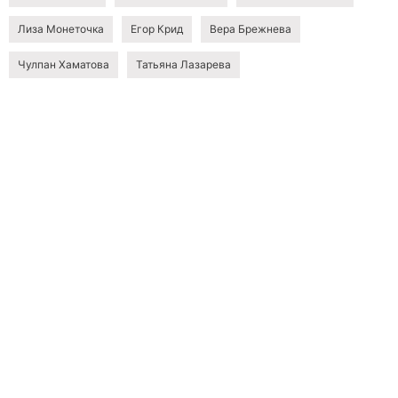
Лиза Монеточка
Егор Крид
Вера Брежнева
Чулпан Хаматова
Татьяна Лазарева