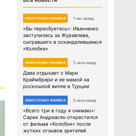
1 час назад
НОВОСТИ ШОУ-БИЗНЕСА
«Вы переобуетесь»: Иванченко
заступилась за Журавлева,
сыгравшего в оскандалившемся
«Колобке»
2 часа назад
НОВОСТИ ШОУ-БИЗНЕСА
Дава отдыхает с Мари
Краймбрери и ее мамой на
роскошной вилле в Турции
2 часа назад
НОВОСТИ ШОУ-БИЗНЕСА
«Всего три в году я снимаю»:
Сарик Андреасян открестился
от фильма «Колобок» после
жутких отзывов зрителей