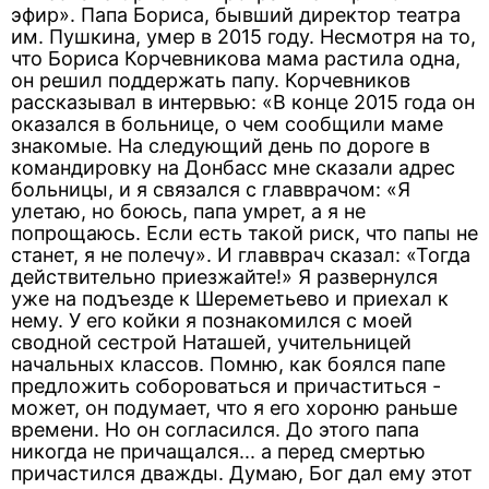
эфир». Папа Бориса, бывший директор театра
им. Пушкина, умер в 2015 году. Несмотря на то,
что Бориса Корчевникова мама растила одна,
он решил поддержать папу. Корчевников
рассказывал в интервью: «В конце 2015 года он
оказался в больнице, о чем сообщили маме
знакомые. На следующий день по дороге в
командировку на Донбасс мне сказали адрес
больницы, и я связался с главврачом: «Я
улетаю, но боюсь, папа умрет, а я не
попрощаюсь. Если есть такой риск, что папы не
станет, я не полечу». И главврач сказал: «Тогда
действительно приезжайте!» Я развернулся
уже на подъезде к Шереметьево и приехал к
нему. У его койки я познакомился с моей
сводной сестрой Наташей, учительницей
начальных классов. Помню, как боялся папе
предложить собороваться и причаститься -
может, он подумает, что я его хороню раньше
времени. Но он согласился. До этого папа
никогда не причащался... а перед смертью
причастился дважды. Думаю, Бог дал ему этот