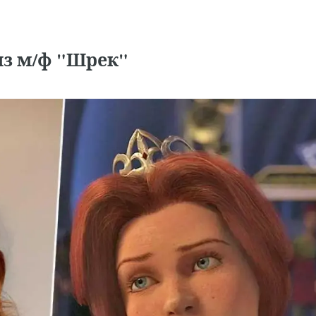
из м/ф "Шрек"