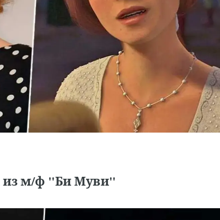
 из м/ф "Би Муви"