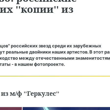
их "копии" из
ецов" российских звезд среди их зарубежных
вут реальные двойники наших артистов. В этот ра
 сходство между отечественными знаменитостя
таты - в нашем фотопроекте.
из м/ф "Геркулес"