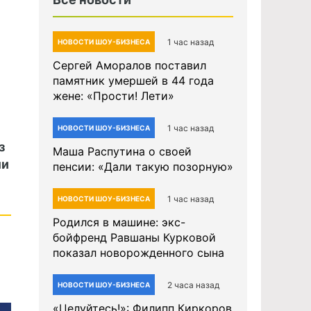
1 час назад
НОВОСТИ ШОУ-БИЗНЕСА
Сергей Аморалов поставил
памятник умершей в 44 года
жене: «Прости! Лети»
1 час назад
НОВОСТИ ШОУ-БИЗНЕСА
з
Маша Распутина о своей
ми
пенсии: «Дали такую позорную»
1 час назад
НОВОСТИ ШОУ-БИЗНЕСА
Родился в машине: экс-
бойфренд Равшаны Курковой
показал новорожденного сына
2 часа назад
НОВОСТИ ШОУ-БИЗНЕСА
«Целуйтесь!»: Филипп Киркоров