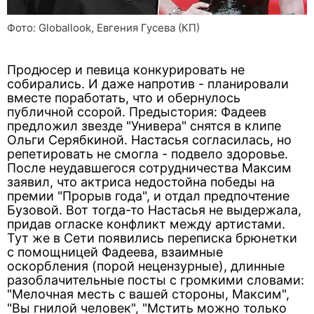
Фото: Globallook, Евгения Гусева (КП)
Продюсер и певица конкурировать не
собирались. И даже напротив - планировали
вместе поработать, что и обернулось
публичной ссорой. Предыстория: Фадеев
предложил звезде "Универа" снятся в клипе
Ольги Серябкиной. Настасья согласилась, но
репетировать не смогла - подвело здоровье.
После неудавшегося сотрудничества Максим
заявил, что актриса недостойна победы на
премии "Прорыв года", и отдал предпочтение
Бузовой. Вот тогда-то Настасья не выдержала,
придав огласке конфликт между артистами.
Тут же в Сети появились переписка брюнетки
с помощницей Фадеева, взаимные
оскорбления (порой нецензурные), длинные
разоблачительные посты с громкими словами:
"Мелочная месть с вашей стороны, Максим",
"Вы гнилой человек", "Мстить можно только