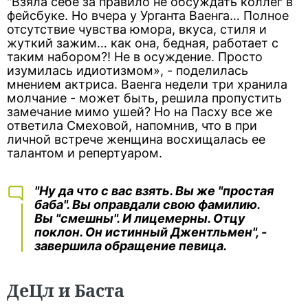
"Взяла себе за правило не обсуждать коллег в
фейсбуке. Но вчера у Урганта Ваенга… Полное
отсутствие чувства юмора, вкуса, стиля и
жуткий зажим… как она, бедная, работает с
таким набором?! Не в осуждение. Просто
изумилась идиотизмом», - поделилась
мнением актриса. Ваенга недели три хранила
молчание - может быть, решила пропустить
замечание мимо ушей? Но на Пасху все же
ответила Смеховой, напомнив, что в при
личной встрече женщина восхищалась ее
талантом и репертуаром.
"Ну да что с вас взять. Вы же "простая
баба". Вы оправдали свою фамилию.
Вы "смешны". И лицемерны. Отцу
поклон. Он истинный Джентльмен", -
завершила обращение певица.
ДеЦл и Баста