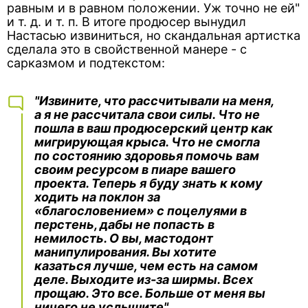
равным и в равном положении. Уж точно не ей"
и т. д. и т. п. В итоге продюсер вынудил
Настасью извиниться, но скандальная артистка
сделала это в свойственной манере - с
сарказмом и подтекстом:
"Извините, что рассчитывали на меня,
а я не рассчитала свои силы. Что не
пошла в ваш продюсерский центр как
мигрирующая крыса. Что не смогла
по состоянию здоровья помочь вам
своим ресурсом в пиаре вашего
проекта. Теперь я буду знать к кому
ходить на поклон за
«благословением» с поцелуями в
перстень, дабы не попасть в
немилость. О вы, мастодонт
манипулирования. Вы хотите
казаться лучше, чем есть на самом
деле. Выходите из-за ширмы. Всех
прощаю. Это все. Больше от меня вы
ничего не услышите".