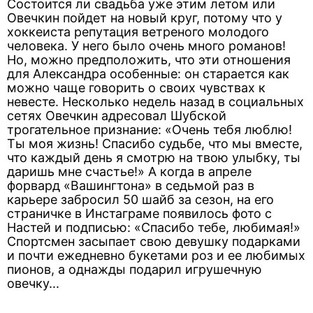
Состоится ли свадьба уже этим летом или
Овечкин пойдет на новый круг, потому что у
хоккеиста репутация ветреного молодого
человека. У него было очень много романов!
Но, можно предположить, что эти отношения
для Александра особенные: он старается как
можно чаще говорить о своих чувствах к
невесте. Несколько недель назад в социальных
сетях Овечкин адресовал Шубской
трогательное признание: «Очень тебя люблю!
Ты моя жизнь! Спасибо судьбе, что мы вместе,
что каждый день я смотрю на твою улыбку, ты
даришь мне счастье!» А когда в апреле
форвард «Вашингтона» в седьмой раз в
карьере забросил 50 шайб за сезон, на его
страничке в Инстаграме появилось фото с
Настей и подписью: «Спасибо тебе, любимая!»
Спортсмен засыпает свою девушку подарками
и почти ежедневно букетами роз и ее любимых
пионов, а однажды подарил игрушечную
овечку...