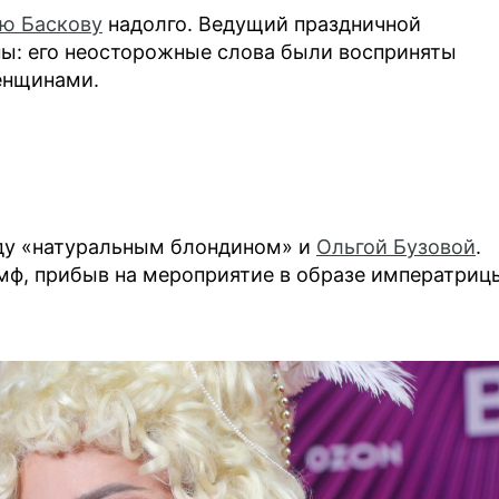
ю Баскову
надолго. Ведущий праздничной
ны: его неосторожные слова были восприняты
енщинами.
ду «натуральным блондином» и
Ольгой Бузовой
.
умф, прибыв на мероприятие в образе императриц