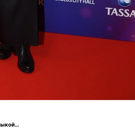
узыкой…