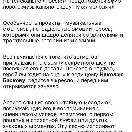
На телеканале «Россия» продолжается эфир
нового музыкального шоу
«Моя мелодия»
.
Особенность проекта – музыкальные
сюрпризы, неподдельные эмоции героев,
которыми они щедро делятся со зрителями и
трогательные истории из их жизни.
Все начинается с того, что артистов
приглашают на съемку секретного шоу, не
посвящая его в детали. Приехав в студию,
герой выходит на сцену к ведущему
Николаю
Баскову
, садится в кресло, и перед ним
открывается занавес.
Артист слышит свою «тайную мелодию»,
погружающую его в воспоминания о
сценическом успехе, возможно, о первом
поцелуе и страстной любви или других
знаковых моментах. Эту песню исполняют
люди, имена которых тоже держат в секрете, -