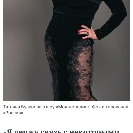
Татьяна Буланова
в шоу «Моя мелодия». Фото: телеканал
«Россия»
Я держу связь с некоторыми
«