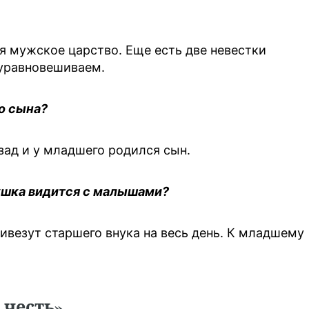
еня мужское царство. Еще есть две невестки
 уравновешиваем.
го сына?
азад и у младшего родился сын.
ушка видится с малышами?
ривезут старшего внука на весь день. К младшему
.
 честь»