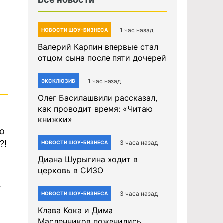
1 час назад
НОВОСТИ ШОУ-БИЗНЕСА
Валерий Карпин впервые стал
отцом сына после пяти дочерей
1 час назад
ЭКСКЛЮЗИВ
Олег Басилашвили рассказал,
как проводит время: «Читаю
книжки»
но
?!
3 часа назад
НОВОСТИ ШОУ-БИЗНЕСА
Диана Шурыгина ходит в
церковь в СИЗО
-
3 часа назад
НОВОСТИ ШОУ-БИЗНЕСА
Клава Кока и Дима
Масленников поженились