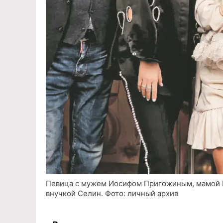
Певица с мужем Иосифом Пригожиным, мамой Г
внучкой Селин. Фото: личный архив