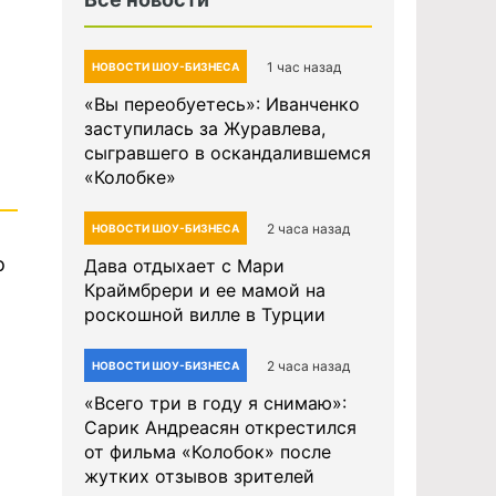
1 час назад
НОВОСТИ ШОУ-БИЗНЕСА
«Вы переобуетесь»: Иванченко
заступилась за Журавлева,
сыгравшего в оскандалившемся
«Колобке»
2 часа назад
НОВОСТИ ШОУ-БИЗНЕСА
о
Дава отдыхает с Мари
Краймбрери и ее мамой на
роскошной вилле в Турции
2 часа назад
НОВОСТИ ШОУ-БИЗНЕСА
«Всего три в году я снимаю»:
Сарик Андреасян открестился
от фильма «Колобок» после
жутких отзывов зрителей