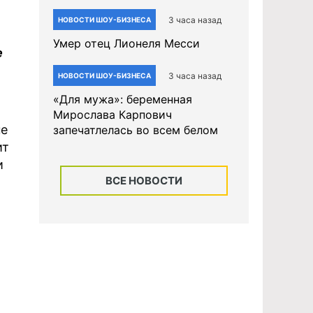
3 часа назад
НОВОСТИ ШОУ-БИЗНЕСА
Умер отец Лионеля Месси
е
3 часа назад
НОВОСТИ ШОУ-БИЗНЕСА
«Для мужа»: беременная
Мирослава Карпович
не
запечатлелась во всем белом
ит
и
ВСЕ НОВОСТИ