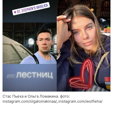
Стас Пьеха и Ольга Ломакина. фото:
instagram.com/olgalomakinaa/,.instagram.com/wolfieha/