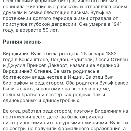
несколькими формами биографического письма,
сочиняла живописные рассказы и отправляла своим
друзьям и семье блестящие письма. Вульф на
протяжении долгого периода жизни страдала от
приступов глубокой депрессии. Она умерла в 1941
году, в возрасте 59 лет.
Ранняя жизнь
Вирджиния Вульф была рождена 25 января 1882
года в Кенсингтоне, Лондон. Родители, Лесли Стивен
и Джулия Принсеп Дакворт, назвали ее Аделиной
Вирджинией Стивен. Ее мать родилась в
британском владычестве в Индии. Ее отец был
биографом и редактором. Оба родителя Вульф ранее
были женаты, и поэтому она выросла в доме,
полном братьев и сестер как родных, так и
единокровных и единоутробных.
Ее отец работал редактором, поэтому Вирджиния на
протяжении всего детства была окружена
викторианскими литературными влияниями. Вульф и
ее сестры не получили формального образования, а