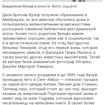
Вирджиния Вульф в юности. Фото: соцсети
Двое братьев Вульф получили образование в
Кембридже, но все девочки обучались дома и
пользовались великолепными возможностями
роскошной семейной библиотеки викторианской
эпохи. Более того, родители Вульфа имели
чрезвычайно хорошие связи как в социальном, так
и в артистическом плане. Ее отец был другом
Уильяма Теккерея, отца его первой жены, которая
неожиданно умерла, и Джорджа Генри Льюиса, а
также многих других известных мыслителей. Тетей
ее матери была знаменитый фотограф XIX века
Джулия Маргарет Камерон.
С момента своего рождения и до 1895 года Вульф
проводила лето в Сент-Айвсе — пляжном городке
на самой юго-западе Англии. Летний дом Стивенс,
Талланд-хаус, который стоит до сих пор, выходит
окнами на живописный Портминстерский залив и
имеет вид на маяк Годреви, который вдохновил
писательницу на написание книги. В своих более