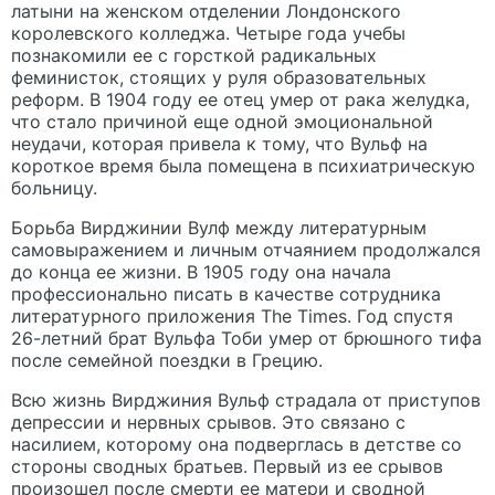
латыни на женском отделении Лондонского
королевского колледжа. Четыре года учебы
познакомили ее с горсткой радикальных
феминисток, стоящих у руля образовательных
реформ. В 1904 году ее отец умер от рака желудка,
что стало причиной еще одной эмоциональной
неудачи, которая привела к тому, что Вульф на
короткое время была помещена в психиатрическую
больницу.
Борьба Вирджинии Вулф между литературным
самовыражением и личным отчаянием продолжался
до конца ее жизни. В 1905 году она начала
профессионально писать в качестве сотрудника
литературного приложения The Times. Год спустя
26-летний брат Вульфа Тоби умер от брюшного тифа
после семейной поездки в Грецию.
Всю жизнь Вирджиния Вульф страдала от приступов
депрессии и нервных срывов. Это связано с
насилием, которому она подверглась в детстве со
стороны сводных братьев. Первый из ее срывов
произошел после смерти ее матери и сводной