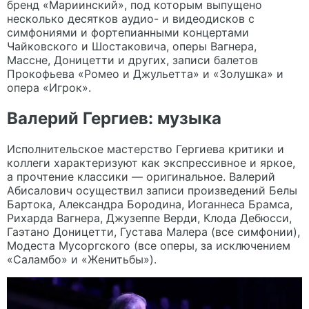
бренд «Мариинский», под которым выпущено
несколько десятков аудио- и видеодисков с
симфониями и фортепианными концертами
Чайковского и Шостаковича, оперы Вагнера,
Массне, Доницетти и других, записи балетов
Прокофьева «Ромео и Джульетта» и «Золушка» и
опера «Игрок».
Валерий Гергиев: музыка
Исполнительское мастерство Гергиева критики и
коллеги характеризуют как экспрессивное и яркое,
а прочтение классики — оригинальное. Валерий
Абисалович осуществил записи произведений Белы
Бартока, Александра Бородина, Иоганнеса Брамса,
Рихарда Вагнера, Джузеппе Верди, Клода Дебюсси,
Гаэтано Доницетти, Густава Малера (все симфонии),
Модеста Мусоргского (все оперы, за исключением
«Саламбо» и «Женитьбы»).