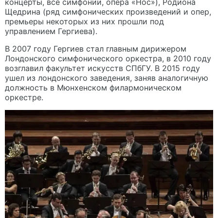
концерты, все симфонии, опера «Нос»), Родиона
Щедрина (ряд симфонических произведений и опер,
премьеры некоторых из них прошли под
управлением Гергиева).
В 2007 году Гергиев стал главным дирижером
Лондонского симфонического оркестра, в 2010 году
возглавил факультет искусств СПбГУ. В 2015 году
ушел из лондонского заведения, заняв аналогичную
должность в Мюнхенском филармоническом
оркестре.