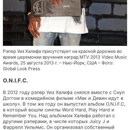
Рэпер Уиз Халифа присутствует на красной дорожке во
время церемонии вручения наград MTV 2013 Video Music
Awards, 25 августа 2013 г. – Нью-Йорк, США – Фото:
Global Look Press
O.N.I.F.C.
В 2012 году рэпер Уиз Халифа снялся вместе с Снуп
Доггом в комедийном фильме «Мак и Девин идут в
школу». В том же году он выпустил альбом O.N.I.F.C,
в который вошли синглы Word Hard, Play Hard и
Remember You. Над альбомом Халифа работал с
другими рэперами, в числе которых Juicy J и
Фаррелл Уильямс. Он организовал собственный