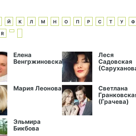
Й
К
Л
М
Н
О
П
Р
С
Т
У
Ф
R
Елена
Леся
Венгржиновская
Садовская
(Саруханов
Мария Леонова
Светлана
Гранковска
(Грачева)
Эльмира
Бикбова