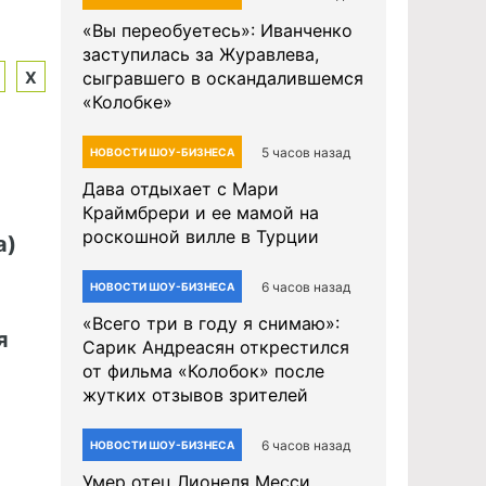
«Вы переобуетесь»: Иванченко
заступилась за Журавлева,
Х
сыгравшего в оскандалившемся
«Колобке»
5 часов назад
НОВОСТИ ШОУ-БИЗНЕСА
Дава отдыхает с Мари
Краймбрери и ее мамой на
роскошной вилле в Турции
а)
6 часов назад
НОВОСТИ ШОУ-БИЗНЕСА
«Всего три в году я снимаю»:
я
Сарик Андреасян открестился
от фильма «Колобок» после
жутких отзывов зрителей
6 часов назад
НОВОСТИ ШОУ-БИЗНЕСА
Умер отец Лионеля Месси