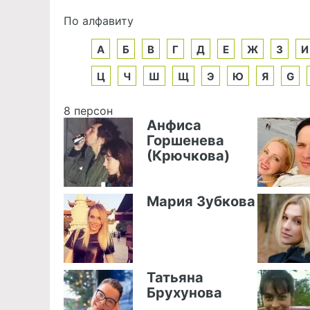
По алфавиту
А
Б
В
Г
Д
Е
Ж
З
И
Ц
Ч
Ш
Щ
Э
Ю
Я
G
8 персон
Анфиса
Горшенева
(Крючкова)
Мария Зубкова
Татьяна
Брухунова