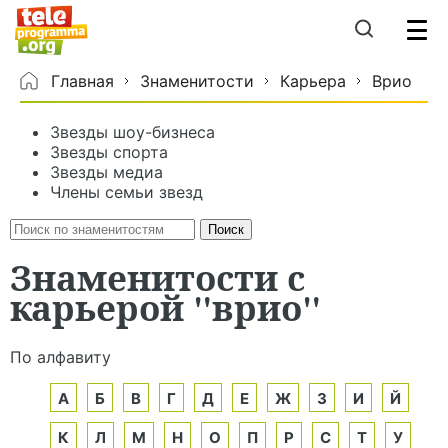
Главная
Знаменитости
Карьера
Врио
Звезды шоу-бизнеса
Звезды спорта
Звезды медиа
Члены семьи звезд
Знаменитости с
карьерой "врио"
По алфавиту
А
Б
В
Г
Д
Е
Ж
З
И
Й
К
Л
М
Н
О
П
Р
С
Т
У