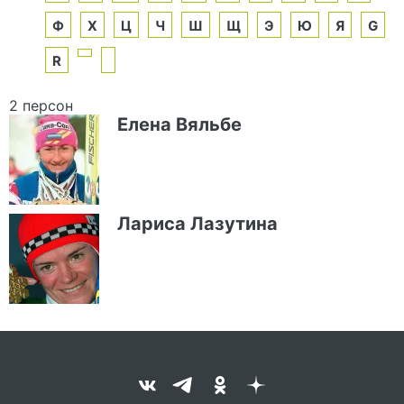
Ф
Х
Ц
Ч
Ш
Щ
Э
Ю
Я
G
R
2 персон
Елена Вяльбе
Лариса Лазутина