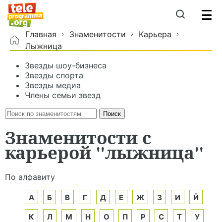
Главная
Знаменитости
Карьера
Лыжница
Звезды шоу-бизнеса
Звезды спорта
Звезды медиа
Члены семьи звезд
Знаменитости с
карьерой "лыжница"
По алфавиту
А
Б
В
Г
Д
Е
Ж
З
И
Й
К
Л
М
Н
О
П
Р
С
Т
У