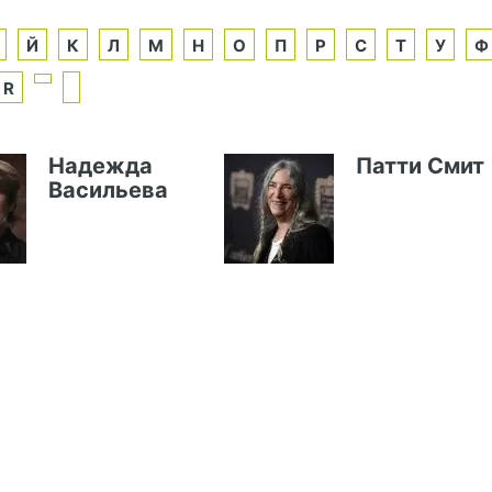
Й
К
Л
М
Н
О
П
Р
С
Т
У
Ф
R
Надежда
Патти Смит
Васильева