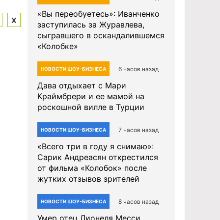
«Вы переобуетесь»: Иванченко
Х
заступилась за Журавлева,
сыгравшего в оскандалившемся
«Колобке»
6 часов назад
НОВОСТИ ШОУ-БИЗНЕСА
Дава отдыхает с Мари
Краймбрери и ее мамой на
роскошной вилле в Турции
7 часов назад
НОВОСТИ ШОУ-БИЗНЕСА
«Всего три в году я снимаю»:
Сарик Андреасян открестился
от фильма «Колобок» после
жутких отзывов зрителей
8 часов назад
НОВОСТИ ШОУ-БИЗНЕСА
Умер отец Лионеля Месси