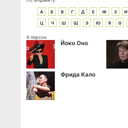
А
Б
В
Г
Д
Е
Ж
З
И
Ц
Ч
Ш
Щ
Э
Ю
Я
G
4 персон
Йоко Оно
Фрида Кало