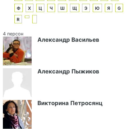
Ф
Х
Ц
Ч
Ш
Щ
Э
Ю
Я
G
R
4 персон
Александр Васильев
Александр Пыжиков
Викторина Петросянц