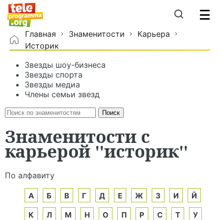
Главная
Знаменитости
Карьера
Историк
Звезды шоу-бизнеса
Звезды спорта
Звезды медиа
Члены семьи звезд
Знаменитости с
карьерой "историк"
По алфавиту
А
Б
В
Г
Д
Е
Ж
З
И
Й
К
Л
М
Н
О
П
Р
С
Т
У