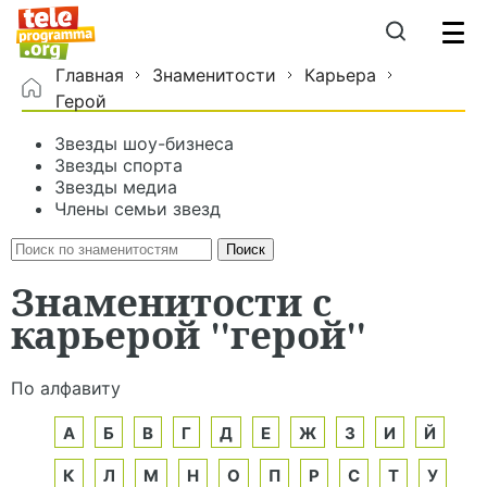
Главная
Знаменитости
Карьера
Герой
Звезды шоу-бизнеса
Звезды спорта
Звезды медиа
Члены семьи звезд
Знаменитости с
карьерой "герой"
По алфавиту
А
Б
В
Г
Д
Е
Ж
З
И
Й
К
Л
М
Н
О
П
Р
С
Т
У