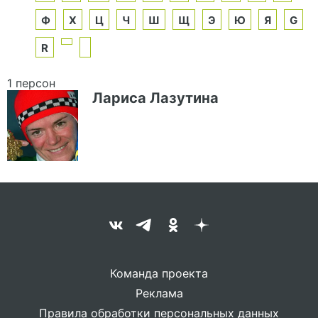
Ф
Х
Ц
Ч
Ш
Щ
Э
Ю
Я
G
R
1 персон
Лариса Лазутина
Команда проекта
Реклама
Правила обработки персональных данных