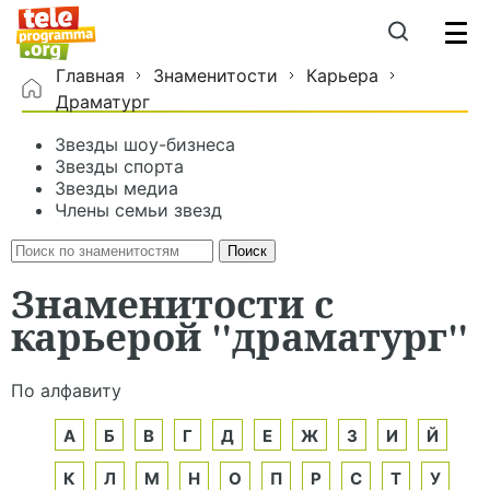
Главная
Знаменитости
Карьера
Драматург
Звезды шоу-бизнеса
Звезды спорта
Звезды медиа
Члены семьи звезд
Знаменитости с
карьерой "драматург"
По алфавиту
А
Б
В
Г
Д
Е
Ж
З
И
Й
К
Л
М
Н
О
П
Р
С
Т
У