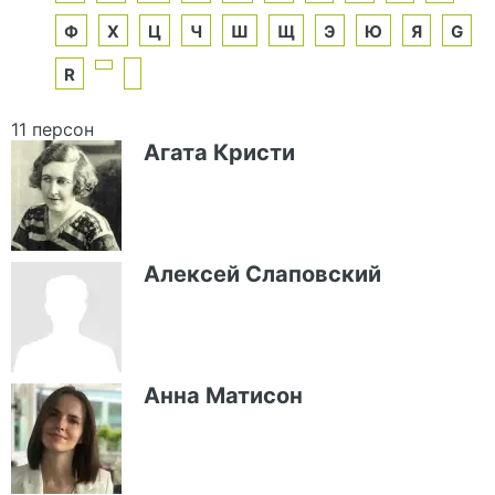
Ф
Х
Ц
Ч
Ш
Щ
Э
Ю
Я
G
R
11 персон
Агата Кристи
Алексей Слаповский
Анна Матисон